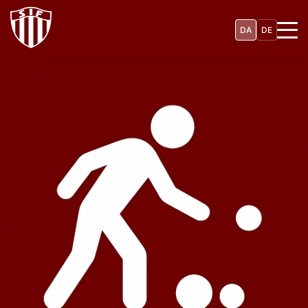
Gå
til
DA
DE
hovedindhold