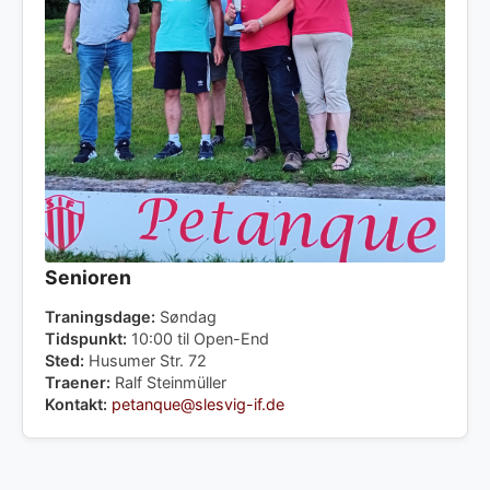
Senioren
Traningsdage:
Søndag
Tidspunkt:
10:00 til Open-End
Sted:
Husumer Str. 72
Traener:
Ralf Steinmüller
Kontakt:
petanque@slesvig-if.de