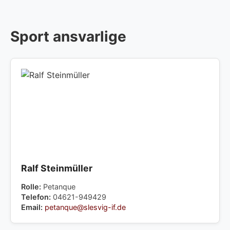
Sport ansvarlige
Ralf Steinmüller
Rolle:
Petanque
Telefon:
04621-949429
Email:
petanque@slesvig-if.de