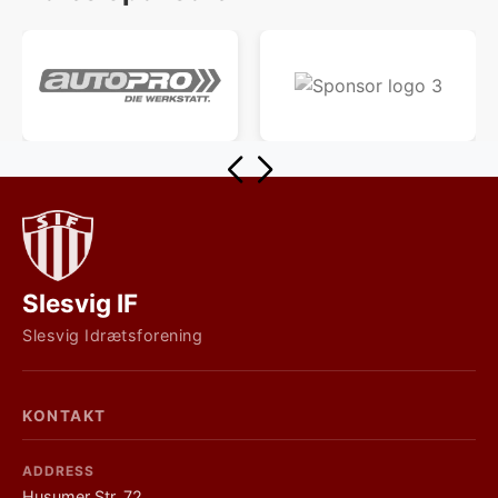
Slesvig IF
Slesvig Idrætsforening
KONTAKT
ADDRESS
Husumer Str. 72