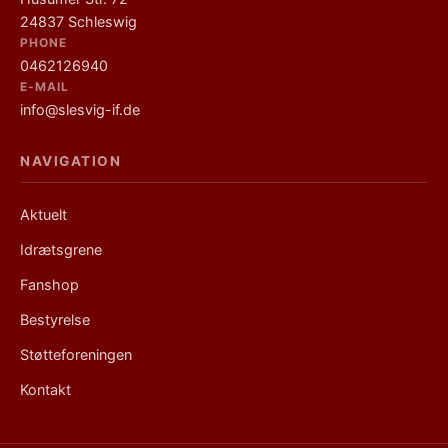
24837 Schleswig
PHONE
0462126940
E-MAIL
info@slesvig-if.de
NAVIGATION
Links
Aktuelt
Idrætsgrene
Fanshop
Bestyrelse
Støtteforeningen
Kontakt