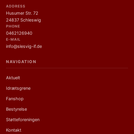
ADDRESS
Husumer Str. 72
24837 Schleswig
PHONE
0462126940
E-MAIL
info@slesvig-if.de
NAVIGATION
Links
Aktuelt
Idrætsgrene
Fanshop
Bestyrelse
Støtteforeningen
Kontakt