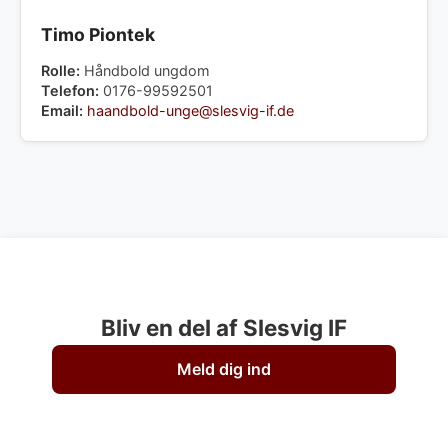
Timo Piontek
Rolle:
Håndbold ungdom
Telefon:
0176-99592501
Email:
haandbold-unge@slesvig-if.de
Bliv en del af Slesvig IF
Meld dig ind