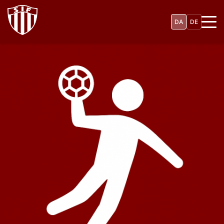
Gå
til
DA
DE
hovedindhold